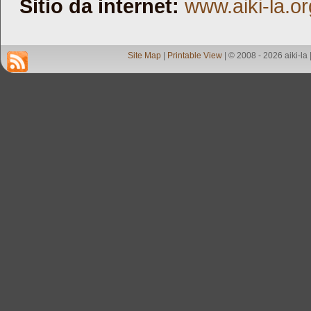
Sitio da internet:
www.aiki-la.or
Site Map
|
Printable View
| © 2008 - 2026 aiki-la 