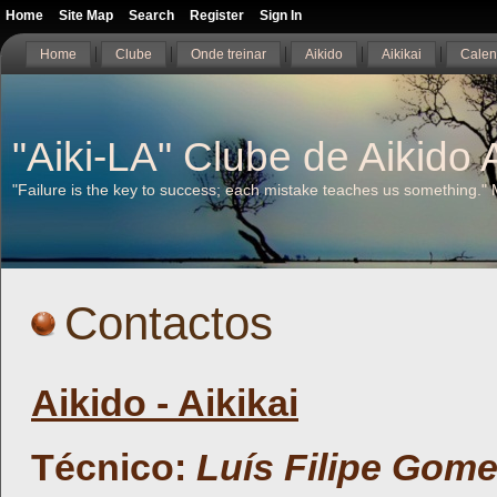
Home
Site Map
Search
Register
Sign In
Home
Clube
Onde treinar
Aikido
Aikikai
Calen
"Aiki-LA" Clube de Aikido A
"Failure is the key to success; each mistake teaches us something."
Contactos
Aikido - Aikikai
Técnico:
Luís Filipe Gom